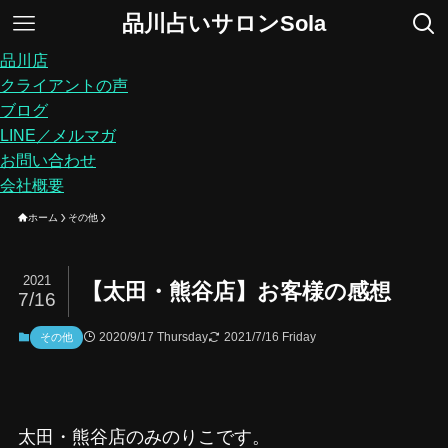
品川占いサロンSola
品川店
クライアントの声
ブログ
LINE／メルマガ
お問い合わせ
会社概要
ホーム
その他
2021
【太田・熊谷店】お客様の感想
7/16
2020/9/17 Thursday
2021/7/16 Friday
その他
太田・熊谷店のみのりこです。