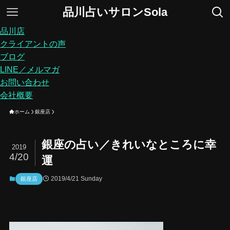
品川占いサロンSola
品川店
クライアントの声
ブログ
LINE／メルマガ
お問い合わせ
会社概要
ホーム
銀座店
銀座の占い／きれいなところに幸
2019
4/20
運
2019/4/21 Sunday
銀座店