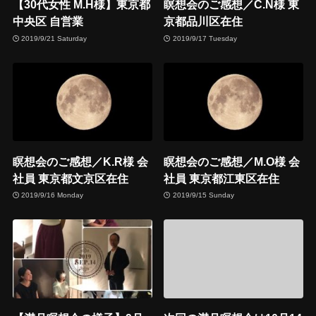
【30代女性 M.H様】東京都
瞑想会のご感想／C.N様 東
中央区 自営業
京都品川区在住
2019/9/21 Saturday
2019/9/17 Tuesday
瞑想会のご感想／K.R様 会
瞑想会のご感想／M.O様 会
社員 東京都文京区在住
社員 東京都江東区在住
2019/9/16 Monday
2019/9/15 Sunday