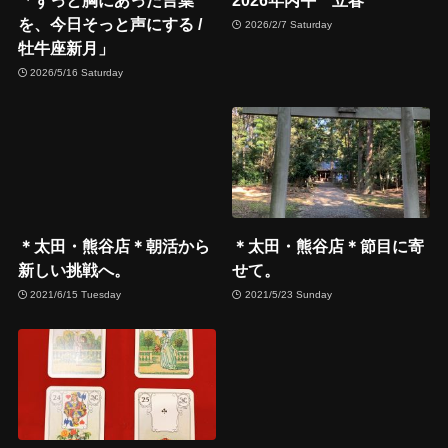
「ずっと胸にあった言葉
2026年丙午 立春
を、今日そっと声にする /
2026/2/7 Saturday
牡牛座新月」
2026/5/16 Saturday
＊太田・熊谷店＊朝活から
＊太田・熊谷店＊節目に寄
新しい挑戦へ。
せて。
2021/6/15 Tuesday
2021/5/23 Sunday