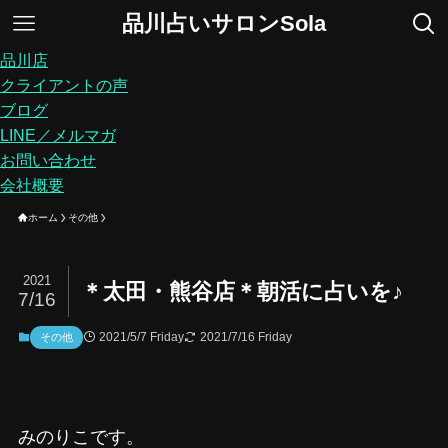
品川占いサロンSola
品川店
クライアントの声
ブログ
LINE／メルマガ
お問い合わせ
会社概要
ホーム
その他
2021
＊太田・熊谷店＊朝活に占いを♪
7/16
2021/5/7 Friday
2021/7/16 Friday
その他
みのりこです。