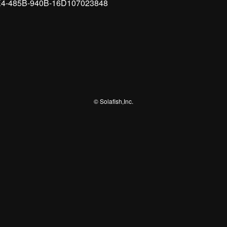
©
Solafish,Inc.