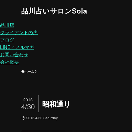
品川占いサロンSola
品川店
クライアントの声
ブログ
LINE／メルマガ
お問い合わせ
会社概要
ホーム
2016
昭和通り
4/30
2016/4/30 Saturday