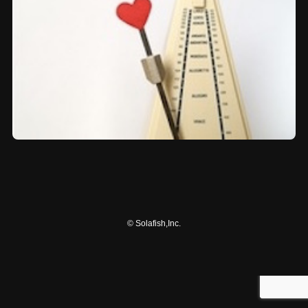
©
Solafish,Inc.