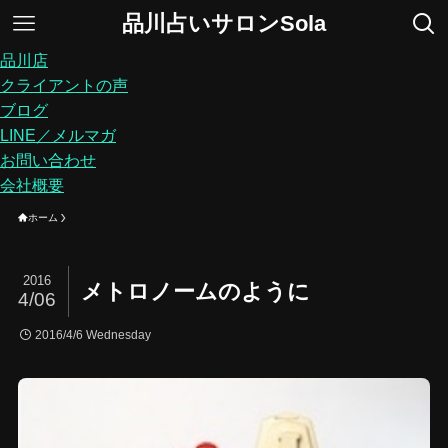
品川占いサロンSola
品川店
クライアントの声
ブログ
LINE／メルマガ
お問い合わせ
会社概要
ホーム
2016
メトロノームのように
4/06
2016/4/6 Wednesday