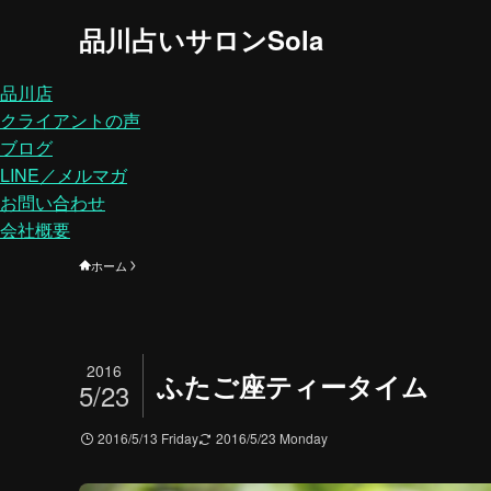
品川占いサロンSola
品川店
クライアントの声
ブログ
LINE／メルマガ
お問い合わせ
会社概要
ホーム
2016
ふたご座ティータイム
5/23
2016/5/13 Friday
2016/5/23 Monday