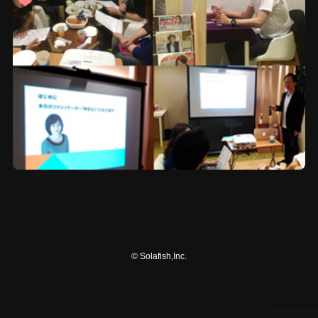
©
Solafish,Inc.