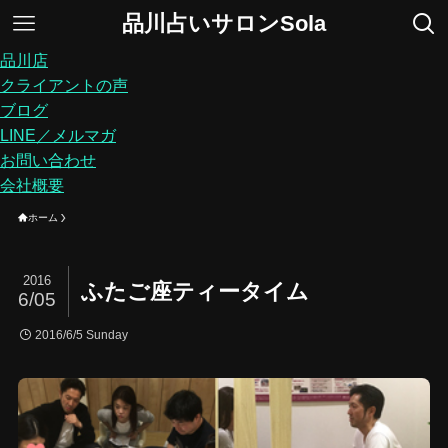
品川占いサロンSola
品川店
クライアントの声
ブログ
LINE／メルマガ
お問い合わせ
会社概要
ホーム
2016
ふたご座ティータイム
6/05
2016/6/5 Sunday