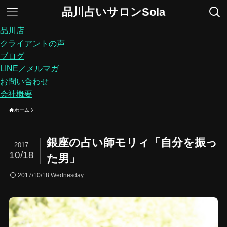
品川占いサロンSola
品川店
クライアントの声
ブログ
LINE／メルマガ
お問い合わせ
会社概要
ホーム
銀座の占い師モリィ「自分を振っ
2017
10/18
た男」
2017/10/18 Wednesday