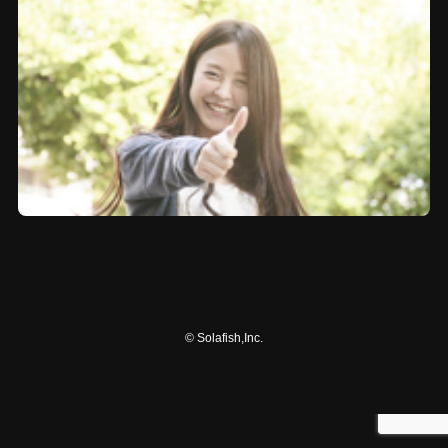
©
Solafish,Inc.