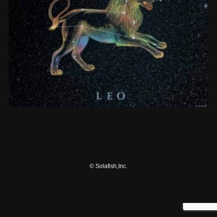
©
Solafish,Inc.