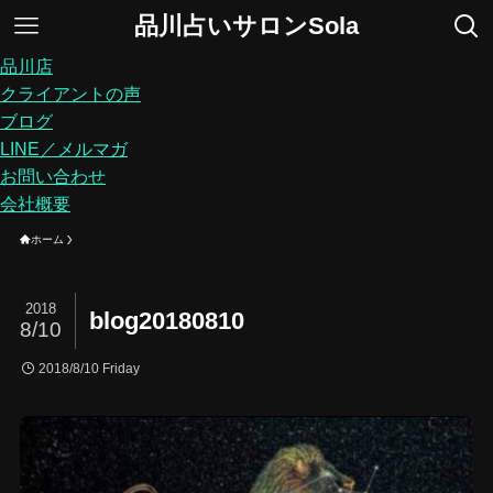
品川占いサロンSola
品川店
クライアントの声
ブログ
LINE／メルマガ
お問い合わせ
会社概要
ホーム
2018
blog20180810
8/10
2018/8/10 Friday