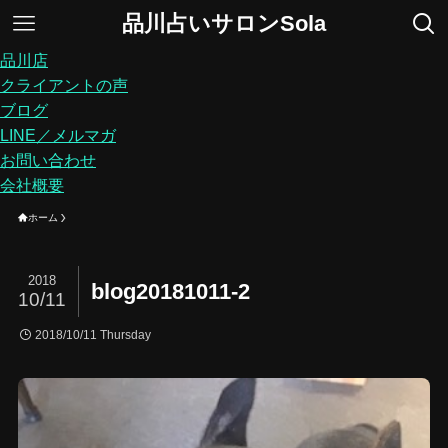
品川占いサロンSola
品川店
クライアントの声
ブログ
LINE／メルマガ
お問い合わせ
会社概要
ホーム
2018
blog20181011-2
10/11
2018/10/11 Thursday