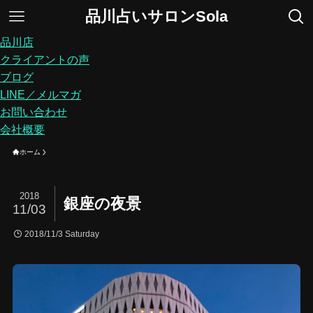
品川占いサロンSola
品川店
クライアントの声
ブログ
LINE／メルマガ
お問い合わせ
会社概要
ホーム
2018
銀座の夜景
11/03
2018/11/3 Saturday