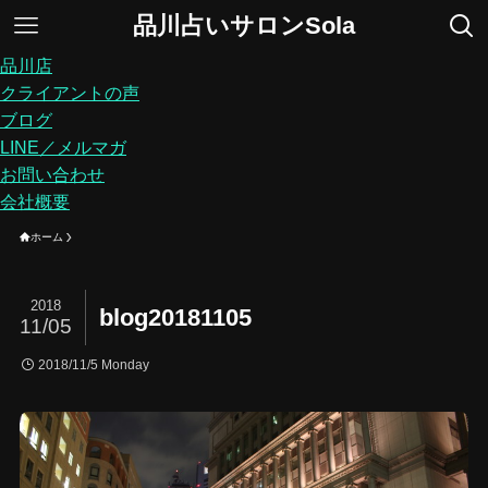
品川占いサロンSola
品川店
クライアントの声
ブログ
LINE／メルマガ
お問い合わせ
会社概要
ホーム
2018
blog20181105
11/05
2018/11/5 Monday