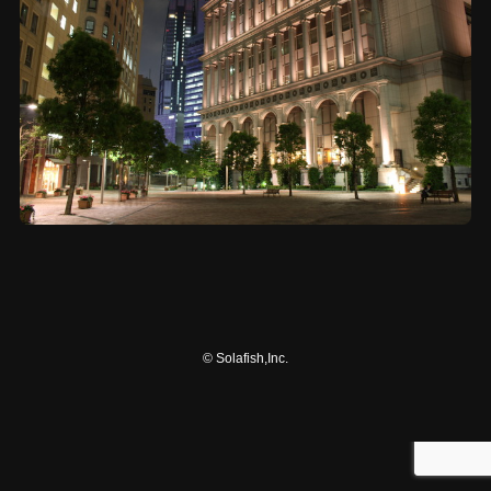
©
Solafish,Inc.