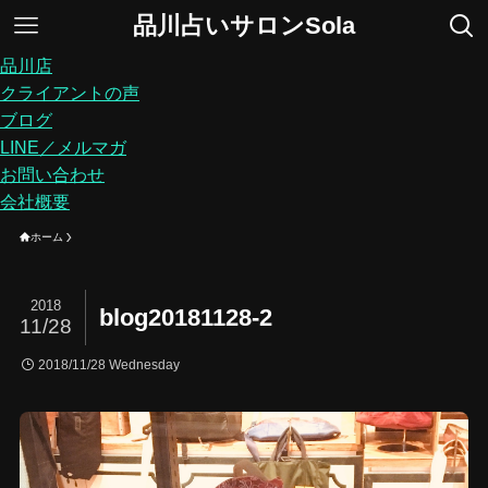
品川占いサロンSola
品川店
クライアントの声
ブログ
LINE／メルマガ
お問い合わせ
会社概要
ホーム
2018
blog20181128-2
11/28
2018/11/28 Wednesday