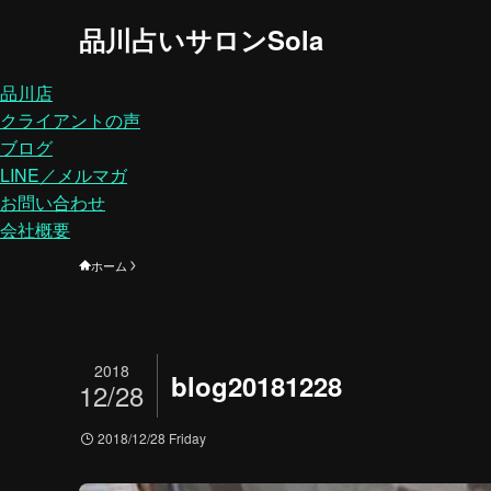
品川占いサロンSola
品川店
クライアントの声
ブログ
LINE／メルマガ
お問い合わせ
会社概要
ホーム
2018
blog20181228
12/28
2018/12/28 Friday