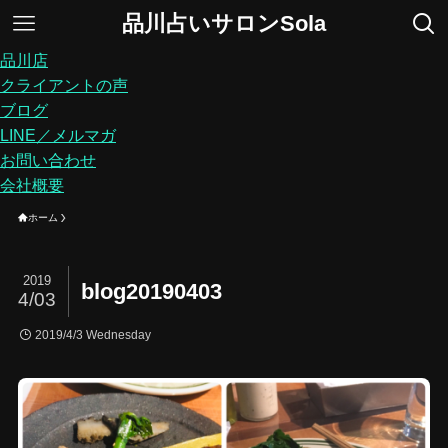
品川占いサロンSola
品川店
クライアントの声
ブログ
LINE／メルマガ
お問い合わせ
会社概要
ホーム
2019
blog20190403
4/03
2019/4/3 Wednesday