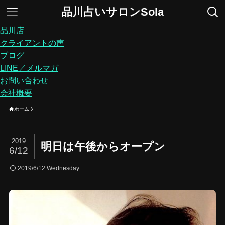
品川占いサロンSola
品川店
クライアントの声
ブログ
LINE／メルマガ
お問い合わせ
会社概要
ホーム
2019
明日は午後からオープン
6/12
2019/6/12 Wednesday