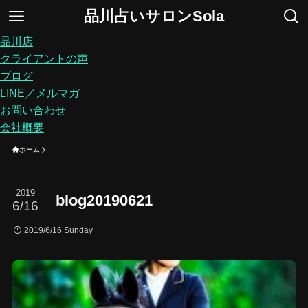
品川占いサロンSola
品川店
クライアントの声
ブログ
LINE／メルマガ
お問い合わせ
会社概要
ホーム
2019
blog20190621
6/16
2019/6/16 Sunday