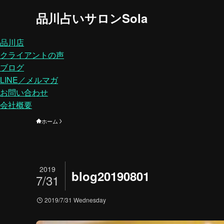
品川占いサロンSola
品川店
クライアントの声
ブログ
LINE／メルマガ
お問い合わせ
会社概要
ホーム
2019
blog20190801
7/31
2019/7/31 Wednesday