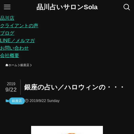
品川占いサロンSola
品川店
クライアントの声
ブログ
LINE／メルマガ
お問い合わせ
会社概要
ホーム
銀座店
2019
銀座の占い／ハロウィンの・・・
9/22
2019/9/22 Sunday
銀座店