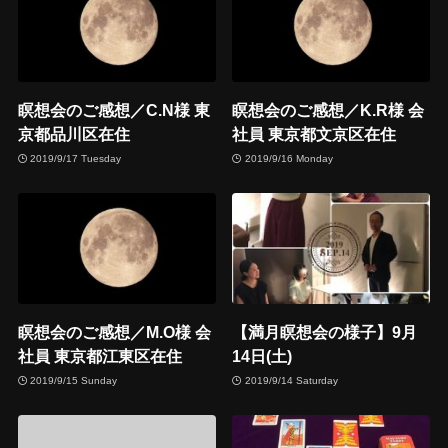
瞑想会のご感想／C.N様 東
瞑想会のご感想／K.R様 会
京都品川区在住
社員 東京都文京区在住
2019/9/17 Tuesday
2019/9/16 Monday
瞑想会のご感想／M.O様 会
【満月瞑想会の様子】9月
社員 東京都江東区在住
14日(土)
2019/9/15 Sunday
2019/9/14 Saturday