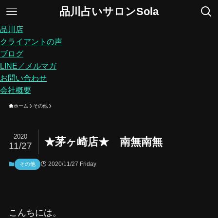
品川占いサロンSola
品川店
クライアントの声
ブログ
LINE／メルマガ
お問い合わせ
会社概要
ホーム
その他
2020
★茅ヶ崎店★ 南無南無
11/27
2020/11/27 Friday
その他
こんちには。