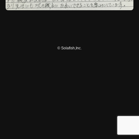
©
Solafish,Inc.