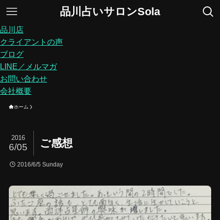
品川占いサロンSola
品川店
クライアントの声
ブログ
LINE／メルマガ
お問い合わせ
会社概要
ホーム
2016
ご感想
6/05
2016/6/5 Sunday