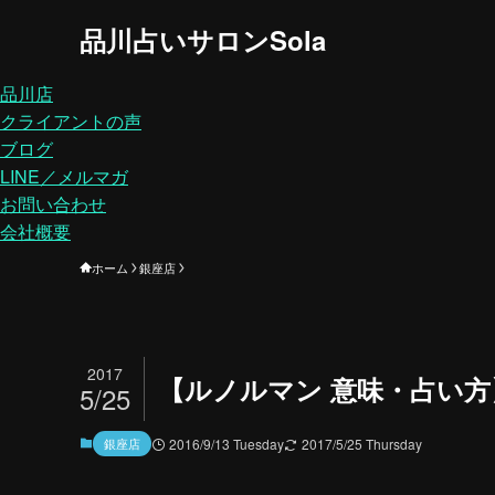
品川占いサロンSola
品川店
クライアントの声
ブログ
LINE／メルマガ
お問い合わせ
会社概要
ホーム
銀座店
2017
【ルノルマン 意味・占い
5/25
銀座店
2016/9/13 Tuesday
2017/5/25 Thursday