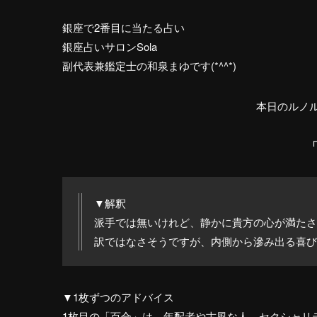
銀座で2番目に当たる占い
銀座占いサロンSola
副代表兼鑑定士の和泉まゆです(*^^*)
本日のルノ
▼解釈
派手では無いけれど、静かに貴方の心が満たさ
訳ではなさそうですが、内側から滲み出る喜び
▼1枚ずつのアドバイス
1枚目の「百合」は、年配者や古風な人、セクシャリ