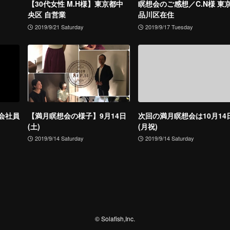
【30代女性 M.H様】東京都中
瞑想会のご感想／C.N様 東
央区 自営業
品川区在住
2019/9/21 Saturday
2019/9/17 Tuesday
 会社員
【満月瞑想会の様子】9月14日
次回の満月瞑想会は10月14
(土)
(月祝)
2019/9/14 Saturday
2019/9/14 Saturday
©
Solafish,Inc.