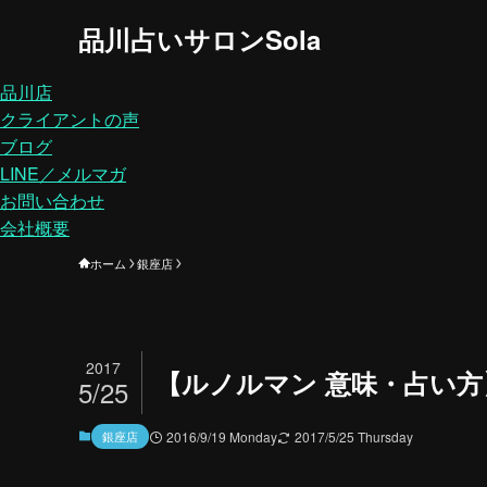
品川占いサロンSola
品川店
クライアントの声
ブログ
LINE／メルマガ
お問い合わせ
会社概要
ホーム
銀座店
2017
【ルノルマン 意味・占い
5/25
銀座店
2016/9/19 Monday
2017/5/25 Thursday