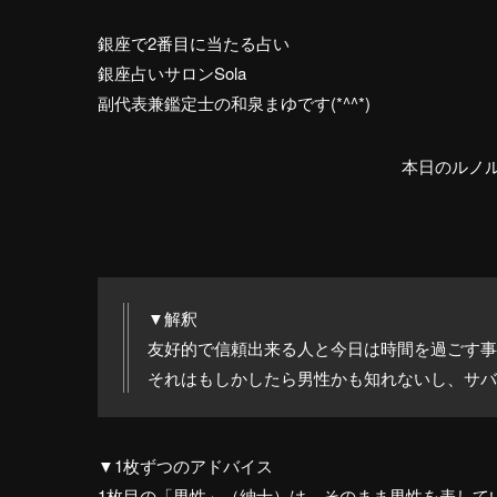
銀座で2番目に当たる占い
銀座占いサロンSola
副代表兼鑑定士の和泉まゆです(*^^*)
本日のルノ
▼解釈
友好的で信頼出来る人と今日は時間を過ごす事
それはもしかしたら男性かも知れないし、サバ
▼1枚ずつのアドバイス
1枚目の「男性」（紳士）は、そのまま男性を表して