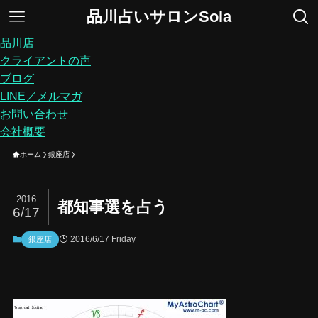
品川占いサロンSola
品川店
クライアントの声
ブログ
LINE／メルマガ
お問い合わせ
会社概要
ホーム
銀座店
2016
都知事選を占う
6/17
2016/6/17 Friday
銀座店