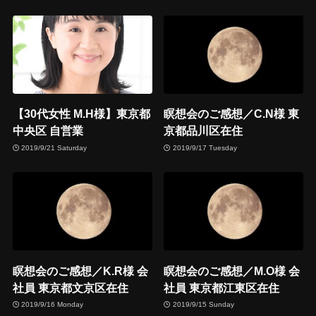
【30代女性 M.H様】東京都
瞑想会のご感想／C.N様 東
中央区 自営業
京都品川区在住
2019/9/21 Saturday
2019/9/17 Tuesday
瞑想会のご感想／K.R様 会
瞑想会のご感想／M.O様 会
社員 東京都文京区在住
社員 東京都江東区在住
2019/9/16 Monday
2019/9/15 Sunday