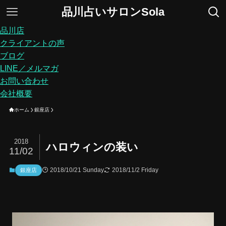
品川占いサロンSola
品川店
クライアントの声
ブログ
LINE／メルマガ
お問い合わせ
会社概要
ホーム
銀座店
2018
ハロウィンの装い
11/02
2018/10/21 Sunday
2018/11/2 Friday
銀座店