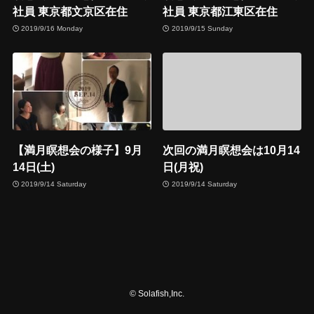
社員 東京都文京区在住
社員 東京都江東区在住
2019/9/16 Monday
2019/9/15 Sunday
【満月瞑想会の様子】9月
次回の満月瞑想会は10月14
14日(土)
日(月祝)
2019/9/14 Saturday
2019/9/14 Saturday
©
Solafish,Inc.