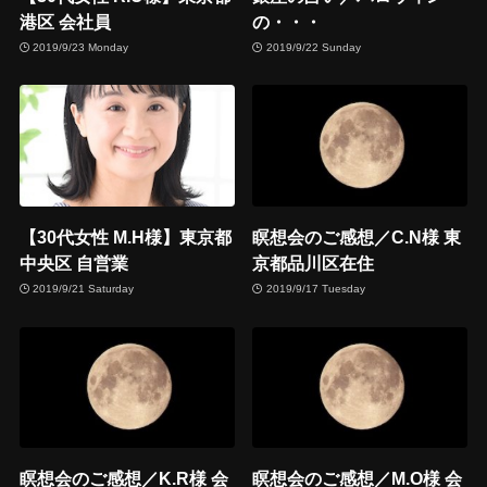
港区 会社員
の・・・
2019/9/23 Monday
2019/9/22 Sunday
【30代女性 M.H様】東京都
瞑想会のご感想／C.N様 東
中央区 自営業
京都品川区在住
2019/9/21 Saturday
2019/9/17 Tuesday
瞑想会のご感想／K.R様 会
瞑想会のご感想／M.O様 会