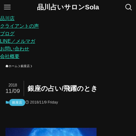
品川占いサロンSola
品川店
クライアントの声
ブログ
LINE／メルマガ
お問い合わせ
会社概要
ホーム
銀座店
2018
銀座の占い/飛躍のとき
11/09
2018/11/9 Friday
銀座店