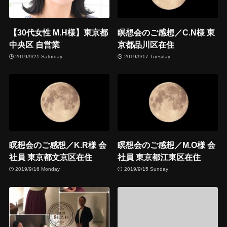
【30代女性 M.H様】東京都
瞑想会のご感想／C.N様 東
中央区 自営業
京都品川区在住
2019/9/21 Saturday
2019/9/17 Tuesday
瞑想会のご感想／K.R様 会
瞑想会のご感想／M.O様 会
社員 東京都文京区在住
社員 東京都江東区在住
2019/9/16 Monday
2019/9/15 Sunday