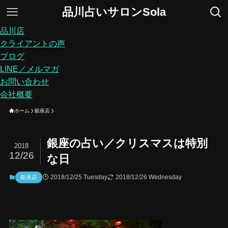
品川占いサロンSola
品川店
クライアントの声
ブログ
LINE／メルマガ
お問い合わせ
会社概要
ホーム
銀座店
銀座の占い／クリスマスは特別
2018
12/26
な日
2018/12/25 Tuesday
2018/12/26 Wednesday
銀座店