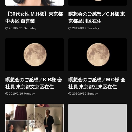
【30代女性 M.H様】東京都
瞑想会のご感想／C.N様 東
中央区 自営業
京都品川区在住
2019/9/21 Saturday
2019/9/17 Tuesday
瞑想会のご感想／K.R様 会
瞑想会のご感想／M.O様 会
社員 東京都文京区在住
社員 東京都江東区在住
2019/9/16 Monday
2019/9/15 Sunday