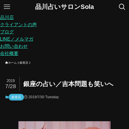
品川占いサロンSola
品川店
クライアントの声
ブログ
LINE／メルマガ
お問い合わせ
会社概要
ホーム
銀座店
2019
銀座の占い／吉本問題も笑いへ
7/28
2019/7/30 Tuesday
銀座店