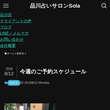
品川占いサロンSola
品川店
クライアントの声
ブログ
LINE／メルマガ
お問い合わせ
会社概要
ホーム
銀座店
2019
今週のご予約スケジュール
8/12
2019/8/12 Monday
銀座店