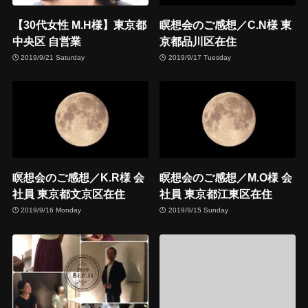
【30代女性 M.H様】東京都
瞑想会のご感想／C.N様 東
中央区 自営業
京都品川区在住
2019/9/21 Saturday
2019/9/17 Tuesday
瞑想会のご感想／K.R様 会
瞑想会のご感想／M.O様 会
社員 東京都文京区在住
社員 東京都江東区在住
2019/9/16 Monday
2019/9/15 Sunday