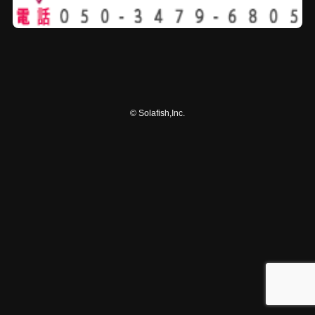
©
Solafish,Inc.