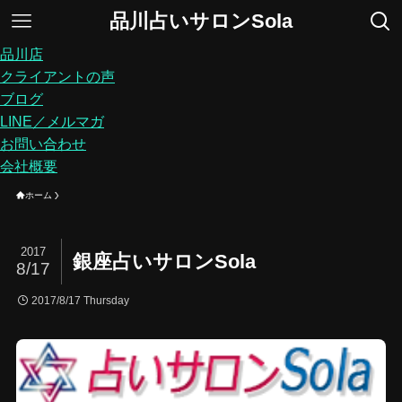
品川占いサロンSola
品川店
クライアントの声
ブログ
LINE／メルマガ
お問い合わせ
会社概要
ホーム
2017
銀座占いサロンSola
8/17
2017/8/17 Thursday