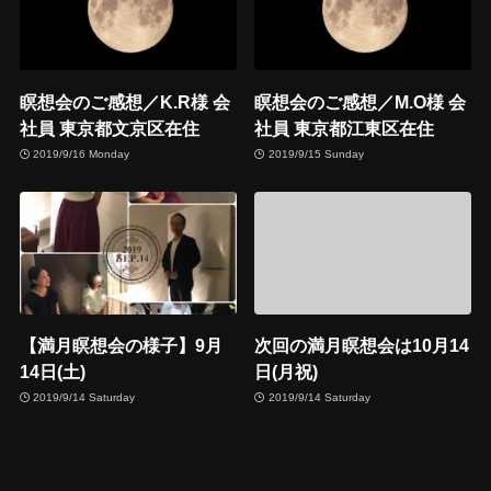
瞑想会のご感想／K.R様 会
瞑想会のご感想／M.O様 会
社員 東京都文京区在住
社員 東京都江東区在住
2019/9/16 Monday
2019/9/15 Sunday
【満月瞑想会の様子】9月
次回の満月瞑想会は10月14
14日(土)
日(月祝)
2019/9/14 Saturday
2019/9/14 Saturday