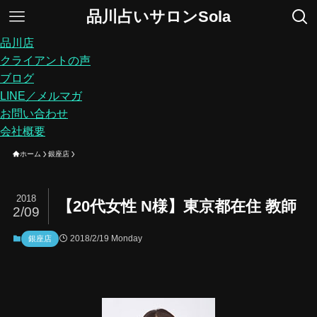
品川占いサロンSola
品川店
クライアントの声
ブログ
LINE／メルマガ
お問い合わせ
会社概要
ホーム
銀座店
2018
【20代女性 N様】東京都在住 教師
2/09
2018/2/19 Monday
銀座店