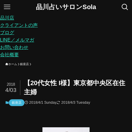
品川占いサロンSola
品川店
クライアントの声
ブログ
LINE／メルマガ
お問い合わせ
会社概要
ホーム
銀座店
【20代女性 I様】東京都中央区在住
2018
4/03
主婦
2018/4/1 Sunday
2018/4/3 Tuesday
銀座店